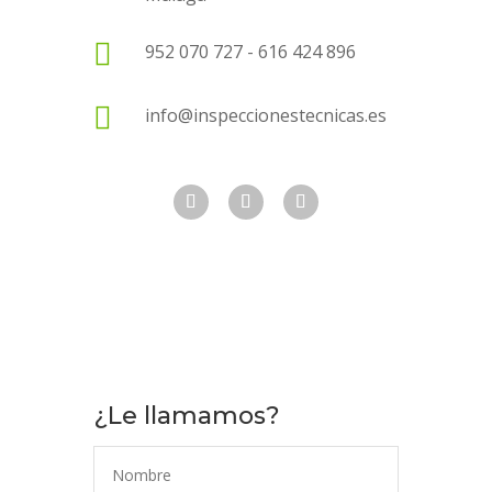

952 070 727 - 616 424 896

info@inspeccionestecnicas.es
¿Le llamamos?