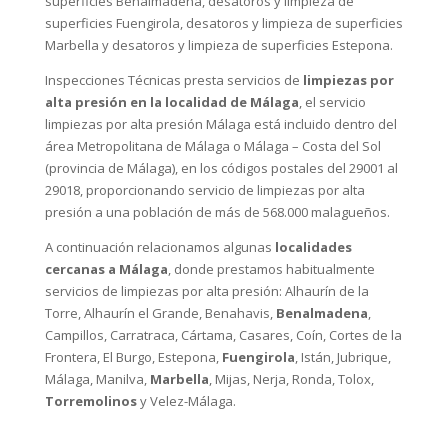
superficies Benalmádena
,
desatoros y limpieza de
superficies Fuengirola
,
desatoros y limpieza de superficies
Marbella
y
desatoros y limpieza de superficies Estepona
.
Inspecciones Técnicas presta servicios de
limpiezas por
alta presión en la localidad de Málaga
, el servicio
limpiezas por alta presión Málaga está incluido dentro del
área Metropolitana de Málaga o Málaga – Costa del Sol
(provincia de Málaga), en los códigos postales del 29001 al
29018, proporcionando servicio de limpiezas por alta
presión a una población de más de 568.000 malagueños.
A continuación relacionamos algunas
localidades
cercanas a Málaga
, donde prestamos habitualmente
servicios de limpiezas por alta presión: Alhaurín de la
Torre, Alhaurín el Grande, Benahavis,
Benalmadena
,
Campillos, Carratraca, Cártama, Casares, Coín, Cortes de la
Frontera, El Burgo, Estepona,
Fuengirola
, Istán, Jubrique,
Málaga, Manilva,
Marbella
, Mijas, Nerja, Ronda, Tolox,
Torremolinos
y Velez-Málaga.