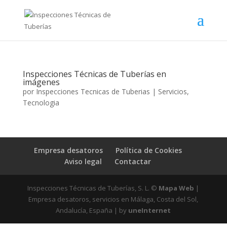
Inspecciones Técnicas de Tuberías en
imágenes
por
Inspecciones Tecnicas de Tuberias
|
Servicios
,
Tecnologia
Empresa desatoros
Política de Cookies
Aviso legal
Contactar
Inspecciones Técnicas de Tuberías, S. L. ©
Mapa Web
|
Empresa desatoros, servicios en Málaga, Costa del Sol,
Andalucía, España | by
uneInternet