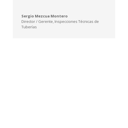
Sergio Mezcua Montero
Director / Gerente
,
Inspecciones Técnicas de
Tuberías
¿Problemas con tuberías?
Contacte ahora!