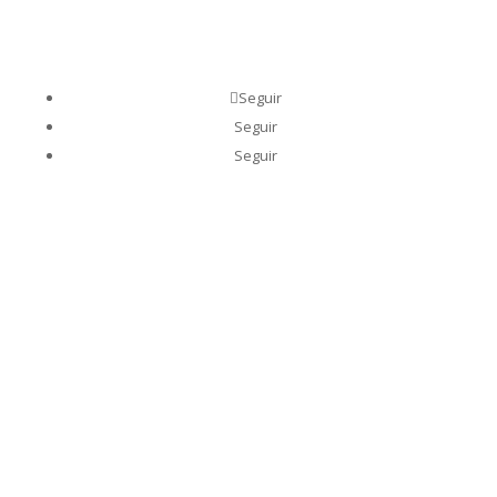
info@inspeccionestecnicas.es
Seguir
Seguir
Seguir
Nombre
E-mail
Teléfono