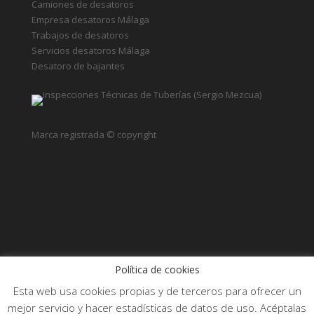
Camiones de desatoros
Empresa desatoros Málaga
Trabajos de desatoros
Servicios desatoros Málaga
Desatoro de bajantes
Marca registrada © copyright
Política de cookies
Empresa desatoros
Política de Cookies
Esta web usa cookies propias y de terceros para ofrecer un
Aviso legal
Contactar
mejor servicio y hacer estadísticas de datos de uso. Acéptalas