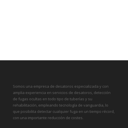
Somos una empresa de desatoros especializada y con
amplia experiencia en servicios de desatoros, detección
de fugas ocultas en todo tipo de tuberías y su
rehabilitación, empleando tecnología de vanguardia, lo
que posibilita detectar cualquier fuga en un tiempo récord,
con una importante reducción de costes.