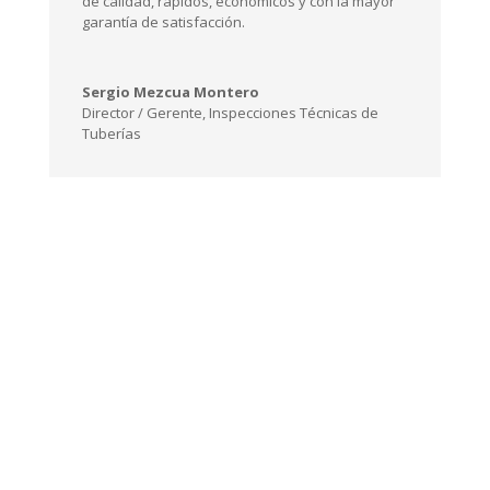
de calidad, rápidos, económicos y con la mayor
garantía de satisfacción.
Sergio Mezcua Montero
Director / Gerente
,
Inspecciones Técnicas de
Tuberías
¿Problemas con
tuberías?