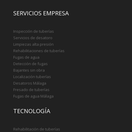
SERVICIOS EMPRESA
Inspección de tuberías
Servicios de desatoro
Limpiezas alta presión
Rehabilitaciones de tuberías
Fugas de agua
Detección de fugas
Bajantes sin obra
Localización tuberías
Desatoros Málaga
Fresado de tuberías
Fugas de agua Málaga
TECNOLOGÍA
Rehabilitación de tuberías