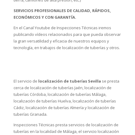
El servicio de
localización de tuberías Sevilla
se presta
cerca de
localización de tuberías Jaén
,
localización de
tuberías Córdoba
,
localización de tuberías Málaga
,
localización de tuberías Huelva
,
localización de tuberías
Cádiz
,
localización de tuberías Almería
y
localización de
tuberías Granada
.
Inspecciones Técnicas presta servicios de localización de
tuberías en la localidad de Málaga, el servicio localización
de tuberías Málaga está incluido dentro del área
Metropolitana de Málaga o Málaga – Costa del Sol
(provincia de Málaga), en los códigos postales del 29001 al
29018, proporcionando servicio de localización de tuberías
a una población de más de 568.000 malagueños.
A continuación relacionamos algunas localidades
cercanas a Málaga, donde prestamos habitualmente
servicios de localización de tuberías: Alhaurín de la Torre,
Alhaurín el Grande, Benahavis, Benalmadena, Campillos,
Carratraca, Cártama, Casares, Coín, Cortes de la Frontera,