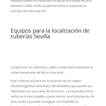
Localización de tuberías y cables enterrados mediante el
radar penetrante de tierra Georadar
Este sistema se basa en la creación de un campo
electromagnético alrededor del elemento que puede ser
detectado por una serie de sensores. La intensidad de la
señal será mas notable cuanto menor sea la distancia. De
este modo se puede averiguar con facilidad su
localización y trazado e incluso de tuberías no metálicas,
mediante la acción conjunta de diversos elementos, como
sondas que se introducen a lo largo de las tuberías.
La captación de la señal se realiza mediante diversos
elementos electrónicos que se usan en función de la
naturaleza y la composición del elemento a buscar,
pudiendo adaptarse a multitud de circunstancias.
Tenemos amplia experiencia en la detección y localización
de todo tipo de tuberías y/o cables enterrados y