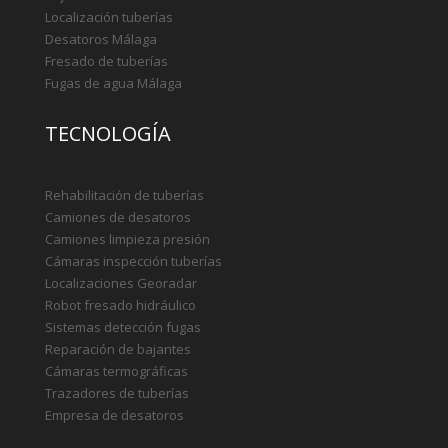
Camiones limpieza presión
Cámaras inspección tuberías
Localizaciones Georadar
Robot fresado hidráulico
Sistemas detección fugas
Reparación de bajantes
Cámaras termográficas
Trazadores de tuberías
Empresa de desatoros
DESATOROS
Desatoros Marbella
Desatoros Alhaurin la Torre
Desatoros Fuengirola
Desatoros Málaga
Desatoros Torremolinos
Desatoros Estepona
Camiones de desatoros