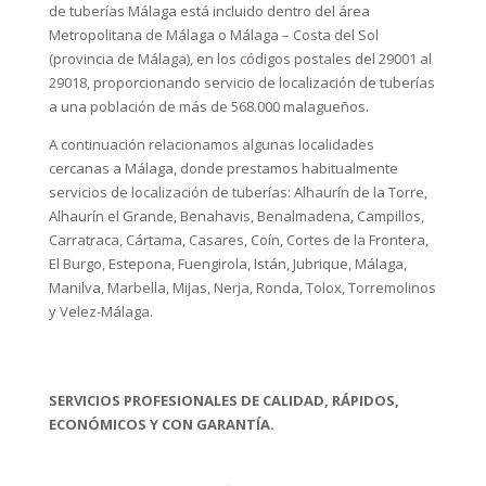
El Burgo, Estepona, Fuengirola, Istán, Jubrique, Málaga,
Manilva, Marbella, Mijas, Nerja, Ronda, Tolox, Torremolinos
y Velez-Málaga.
SERVICIOS PROFESIONALES DE CALIDAD, RÁPIDOS,
ECONÓMICOS Y CON GARANTÍA.
Las oficinas centrales de nuestra empresa
desatoros se encuentran en el Paseo
Hispanidad, nº 61. 29130 Alhaurin de la Torre,
Málaga. Desde nuestra sede nos desplazamos y
atendemos a nuestros clientes en toda el área
de Málaga, Costa del Sol y demás provincias de
Andalucía sin costes añadidos y, para trabajos
más especiales el resto de España. Solicite
siempre servicios profesionales, contacte por