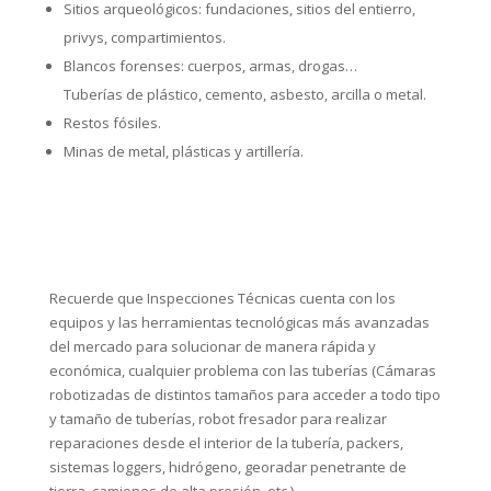
Recuerde que Inspecciones Técnicas cuenta con los
equipos y las herramientas tecnológicas más avanzadas
del mercado para solucionar de manera rápida y
económica, cualquier problema con las tuberías (Cámaras
robotizadas de distintos tamaños para acceder a todo tipo
y tamaño de tuberías, robot fresador para realizar
reparaciones desde el interior de la tubería, packers,
sistemas loggers, hidrógeno, georadar penetrante de
tierra, camiones de alta presión, etc.)
SERVICIOS PROFESIONALES DE CALIDAD, RÁPIDOS,
ECONÓMICOS Y CON GARANTÍA.
En el Canal Youtube de Inspecciones Técnicas iremos
publicando vídeos relacionados para que pueda observar
la gran versatilidad y eficacia de nuestros equipos y
tecnología, en trabajos de localización de tuberías y otros.