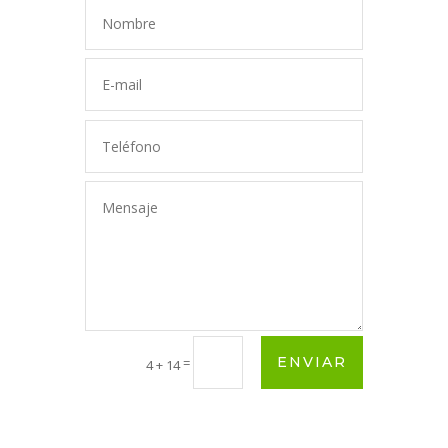
ENVIAR
=
4 + 14