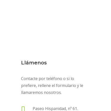
Llámenos
Contacte por teléfono o si lo
prefiere, rellene el formulario y le
llamaremos nosotros.

Paseo Hispanidad, nº 61.
Alhaurin de la Torre, 29130
Málaga

952 070 727 - 616 424 896

info@inspeccionestecnicas.es