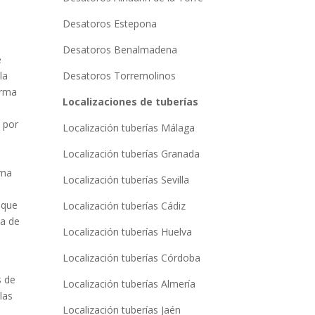
Desatoros Estepona
Desatoros Benalmadena
e
la
Desatoros Torremolinos
orma
Localizaciones de tuberías
 por
Localización tuberías Málaga
Localización tuberías Granada
n
ima
Localización tuberías Sevilla
 que
Localización tuberías Cádiz
ca de
Localización tuberías Huelva
Localización tuberías Córdoba
s de
Localización tuberías Almería
las
Localización tuberías Jaén