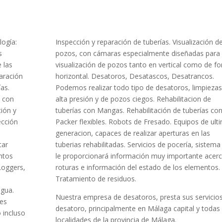
logía:
Inspección y reparación de tuberías. Visualización d
s
pozos, con cámaras especialmente diseñadas para 
e las
visualización de pozos tanto en vertical como de f
paración
horizontal. Desatoros, Desatascos, Desatrancos.
ías.
Podemos realizar todo tipo de desatoros, limpiezas
s con
alta presión y de pozos ciegos. Rehabilitacion de
ción y
tuberías con Mangas. Rehabilitación de tuberías co
ección
Packer flexibles. Robots de Fresado. Equipos de ult
generacion, capaces de realizar aperturas en las
tar
tuberias rehabilitadas. Servicios de pocería, sistema
ntos
le proporcionará información muy importante acer
 Loggers,
roturas e información del estado de los elementos.
Tratamiento de residuos.
agua.
Nuestra empresa de desatoros, presta sus servicio
 es
desatoro, principalmente en Málaga capital y todas 
o incluso
localidades de la provincia de Málaga.